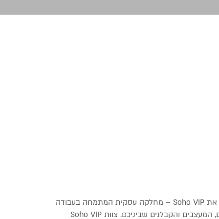
סוהו עיצוב, ריהוט ותאורה הקימה את Soho VIP – מחלקה עסקית המתמחה בעבודה
מול קהל מקצועי’ עבור האדריכלים, המעצבים והקבלנים שביניכם. צוות Soho VIP