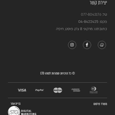
יצירת קשר
טל:
077-8043176
פקס:
04-8422425
כתובתנו: מרקוני 8 צ’ק פוסט, חיפה
© כל הזכויות שמורות לסוהו LTD
משרד פרסום
בניית אתר