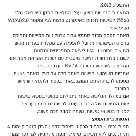
התשע”ג 2013.
התאמות הנגישות בוצעו עפ”י המלצות התקן הישראלי (ת”י
5568) לנגישות תכנים באינטרנט ברמת AA ומסמך WCAG2.0
הבינלאומי.
האתר מספק מבנה סמנטי עבור טכנולוגיות מסייעות ותמיכה
בדפוס השימוש המקובל להפעלה עם מקלדת בעזרת מקשי
החיצים, Enter ו- Esc ליציאה מתפריטים וחלונות.
לשם קבלת חווית גלישה מיטבית עם תוכנת הקראת מסך, אנו
ממליצים לשימוש בתוכנת NVDA העדכנית ביות
אחריות השימוש והיישום באתר חלה על בעלי האתר ו/או מי
מטעמו לרבות התוכן המוצג באתר בכפוף ולתנאי השימוש
בתוכנה.
אם במהלך הגלישה באתר נתקלתם בקושי בנושא נגישות,
צוות הנגישות של החברה עומד לרשותכם במגוון ערוצים
לפנייה בנושאי נגישות, נשמח לקבל מכם משוב.
הנגשת בית העסק:
חניות נכים – ברחוב מרקוני בצמוד לבניין הצ’ק סנטר קיימות 4
חניות נכים ללא תשלום. קיימת רמפה מהחנייה למדרכה צמוד