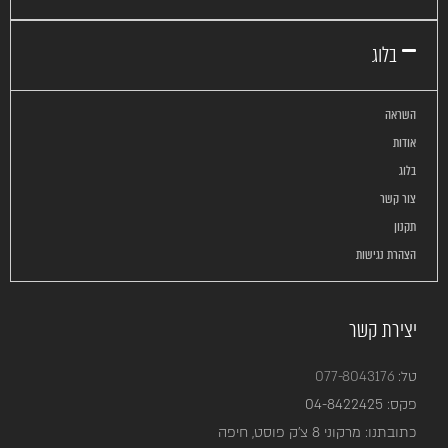
בלוג
השראה
אודות
בלוג
צור קשר
תקנון
הצהרת נגישות
יצירת קשר
טל:
077-8043176
פקס:
04-8422425
כתובתנו: מרקוני 8 צ’ק פוסט, חיפה