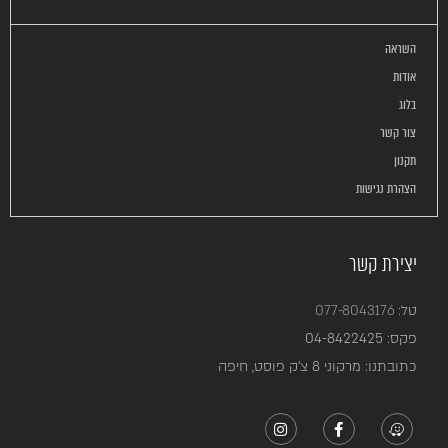
השראה
אודות
בלוג
צור קשר
תקנון
הצהרת נגישות
יצירת קשר
טל:
077-8043176
פקס:
04-8422425
כתובתנו: מרקוני 8 צ’ק פוסט, חיפה