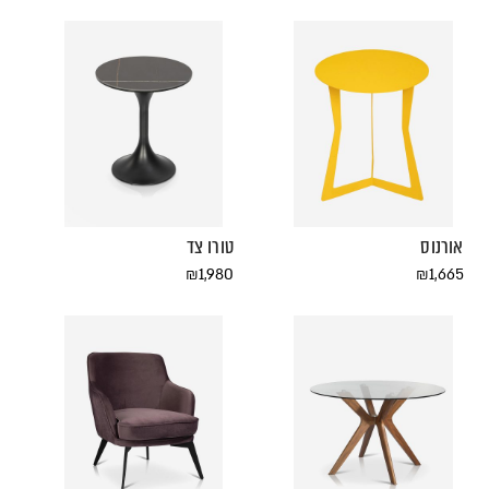
בהזמנה
אזל
אישית
במלאי
אורנוס
טורו צד
₪
1,980
₪
1,665
SHOP
להזמנה
ONLINE
חייגו