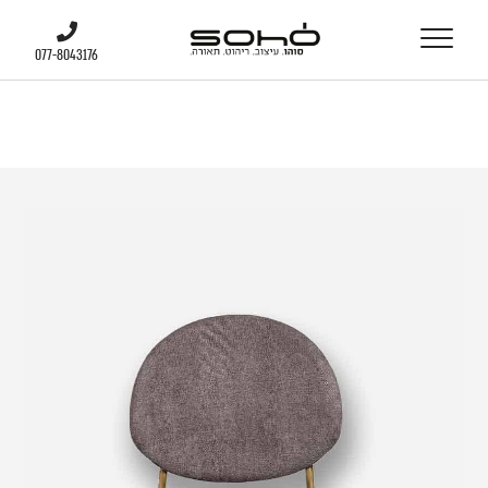
077-8043176
077-8043176