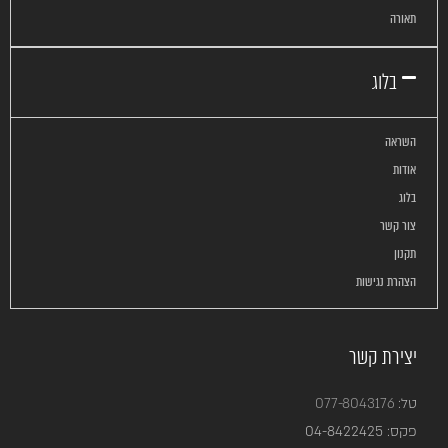
תאורה
בלוג
השראה
אודות
בלוג
צור קשר
תקנון
הצהרת נגישות
יצירת קשר
טל:
077-8043176
פקס:
04-8422425