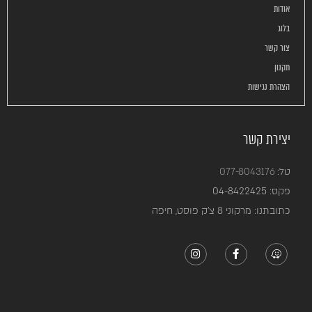
אודות
בלוג
צור קשר
תקנון
הצהרת נגישות
יצירת קשר
טל:
077-8043176
פקס:
04-8422425
כתובתנו: מרקוני 8 צ’ק פוסט, חיפה