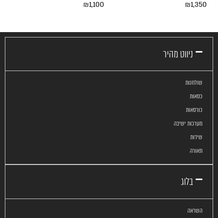
₪
1,100
₪
1,350
ניווט מהיר
שולחנות
כסאות
כורסאות
מערכות ישיבה
שידות
תאורה
בלוג
השראה