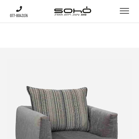
077-8043176
077-8043176