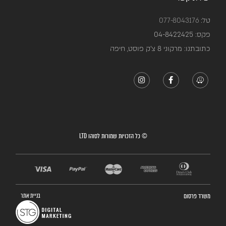
טל:
077-8043176
פקס:
04-8422425
כתובתנו: מרקוני 8 צ’ק פוסט, חיפה
© כל הזכויות שמורות לסוהו LTD
משרד פרסום
בניית אתר