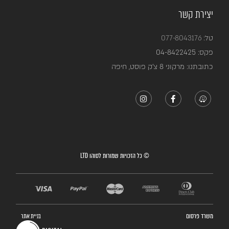
יצירת קשר
טל:
077-8043176
פקס:
04-8422425
כתובתנו: מרקוני 8 צ’ק פוסט, חיפה
© כל הזכויות שמורות לסוהו LTD
משרד פרסום
בניית אתר